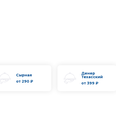
Денер
Сырная
Техасский
от
290 ₽
от
399 ₽