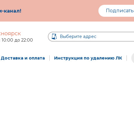
Подписать
-канал!
сноярск
Выберите адрес
с 10:00 до 22:00
а
Доставка и оплата
Денеры
Бургеры
Инструкция по удалению ЛК
Закуски
Соусы
Напитки