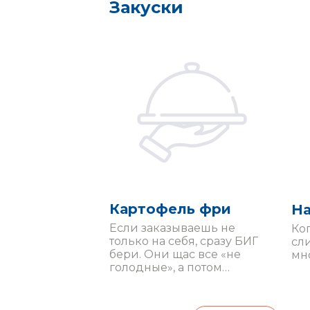
Закуски
Картофель фри
На
Если заказываешь не
Ко
только на себя, сразу БИГ
сл
бери. Они щас все «не
мно
голодные», а потом
начинается: «Ой, возьму
картошечку попробовать?».
Подумай тщательнее!