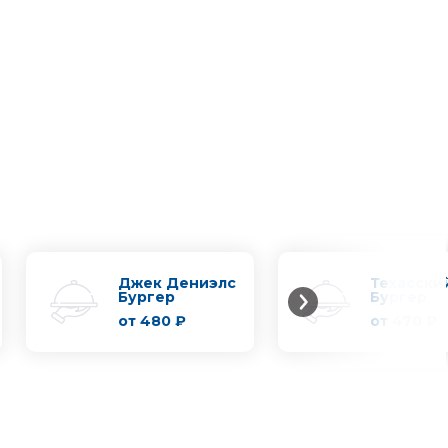
Джек Дениэлс
Техасски
Бургер
Бургер
от
480 ₽
от
470 ₽