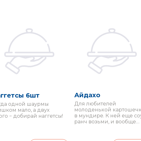
Айдахо
ггетсы 6шт
Для любителей
гда одной шаурмы
молоденькой картошеч
ишком мало, а двух
в мундире. К ней еще со
го − добирай наггетсы!
ранч возьми, и вообще
кайф!